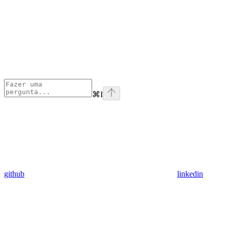
⌘
I
github
linkedin