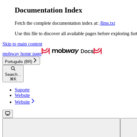
Documentation Index
Fetch the complete documentation index at:
/llms.txt
Use this file to discover all available pages before exploring fur
Skip to main content
mobway
home page
Português (BR)
Search...
⌘
K
Suporte
Website
Website