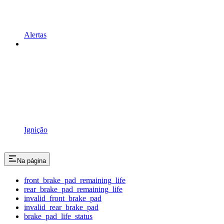
Alertas
Ignição
Na página
front_brake_pad_remaining_life
rear_brake_pad_remaining_life
invalid_front_brake_pad
invalid_rear_brake_pad
brake_pad_life_status