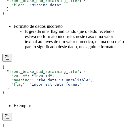
  "front_brake_pad_remaining_life"
: {
    "flag"
: 
"missing data"
  }
}
Formato de dados incorreto
É gerada uma flag indicando que o dado recebido
estava no formato incorreto, neste caso uma valor
textual ao invés de um valor numérico, e uma descrição
para o significado deste dado, no seguinte formato:
{
  "front_brake_pad_remaining_life"
: {
    "value"
: 
"Invalid"
, 
    "meaning"
: 
"the data is unreliable"
, 
    "flag"
: 
"incorrect data format"
  }
}
Exemplo:
{