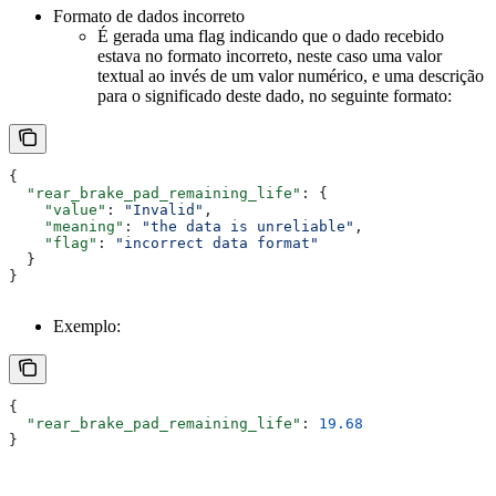
Formato de dados incorreto
É gerada uma flag indicando que o dado recebido
estava no formato incorreto, neste caso uma valor
textual ao invés de um valor numérico, e uma descrição
para o significado deste dado, no seguinte formato:
{
  "rear_brake_pad_remaining_life"
: {
    "value"
: 
"Invalid"
, 
    "meaning"
: 
"the data is unreliable"
, 
    "flag"
: 
"incorrect data format"
  }
}
Exemplo:
{
  "rear_brake_pad_remaining_life"
: 
19.68
}