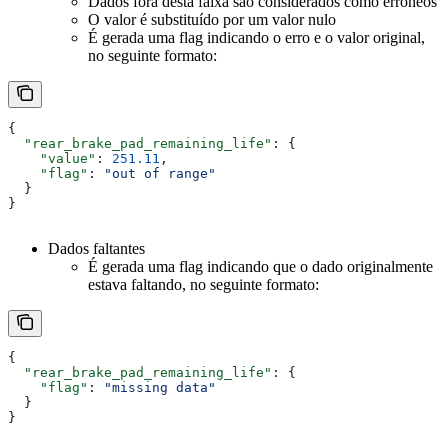
Dados fora desta faixa são considerados como errôneos
O valor é substituído por um valor nulo
É gerada uma flag indicando o erro e o valor original,
no seguinte formato:
{
  "rear_brake_pad_remaining_life"
: {
    "value"
: 
251.11
,
    "flag"
: 
"out of range"
  }
}
Dados faltantes
É gerada uma flag indicando que o dado originalmente
estava faltando, no seguinte formato:
{
  "rear_brake_pad_remaining_life"
: {
    "flag"
: 
"missing data"
  }
}