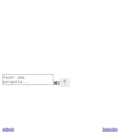
⌘
I
github
linkedin