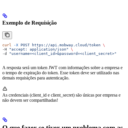
Exemplo de Requisição
curl
 -X
 POST
 https://api.mobway.cloud/token
 \
-H 
"accept: application/json"
 \
-d 
"username=<client_id>&password=<client_secret>"
A resposta será um token JWT com informações sobre a empresa e
o tempo de expiração do token. Esse token deve ser utilizado nas
demais requisições para autenticação.
As credenciais (client_id e client_secret) são únicas por empresa e
não devem ser compartilhadas!
O que fazer se tiver um problema com as