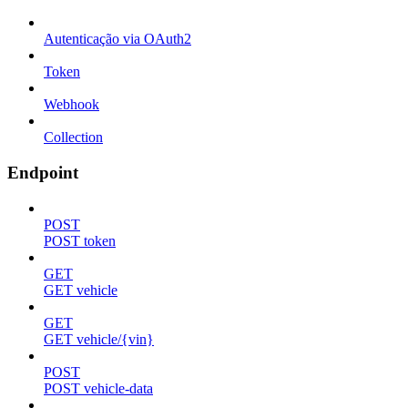
Autenticação via OAuth2
Token
Webhook
Collection
Endpoint
POST
POST token
GET
GET vehicle
GET
GET vehicle/{vin}
POST
POST vehicle-data