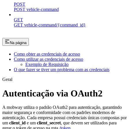
POST
POST vehicle-command
GET
GET vehicle-command/{command_id}
Na página
Como obter as credenciais de acesso
Como utilizar as credenciais de acesso
Exemplo de Requisição
O que fazer se tiver um problema com as credenciais
Geral
Autenticação via OAuth2
A mobway utiliza o padrão OAuth2 para autenticação, garantindo
maior segurança e conformidade com os padrões modernos de
autenticação. Cada empresa possui credenciais únicas compostas por
um
client_id
e um
client_secret
, que devem ser utilizados para
gerar o token de acesso na rota
/token
.