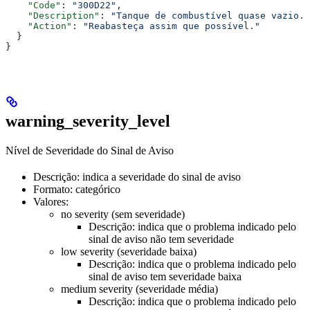
    "Code"
: 
"300D22"
,
    "Description"
: 
"Tanque de combustível quase vazio."
    "Action"
: 
"Reabasteça assim que possível."
  }
}
warning_severity_level
Nível de Severidade do Sinal de Aviso
Descrição: indica a severidade do sinal de aviso
Formato: categórico
Valores:
no severity (sem severidade)
Descrição: indica que o problema indicado pelo
sinal de aviso não tem severidade
low severity (severidade baixa)
Descrição: indica que o problema indicado pelo
sinal de aviso tem severidade baixa
medium severity (severidade média)
Descrição: indica que o problema indicado pelo