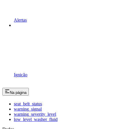
Alertas
Ignição
Na página
seat_belt_status
warning_signal
warning_severity_level
low_level_washer_fluid