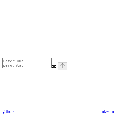
⌘
I
github
linkedin