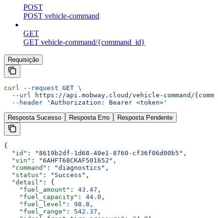
POST
POST vehicle-command
GET
GET vehicle-command/{command_id}
Requisição
curl
 --request
 GET
 \
  --url
 https://api.mobway.cloud/vehicle-command/{comma
  --header
 'Authorization: Bearer <token>'
Resposta Sucesso
Resposta Erro
Resposta Pendente
{
  "id"
: 
"8619b2df-1d68-40e1-8760-cf36f06d00b5"
,
  "vin"
: 
"6AHFT68CKAF501652"
,
  "command"
: 
"diagnostics"
,
  "status"
: 
"Success"
,
  "detail"
: {
    "fuel_amount"
: 
43.47
,
    "fuel_capacity"
: 
44.0
,
    "fuel_level"
: 
98.8
,
    "fuel_range"
: 
542.37
,