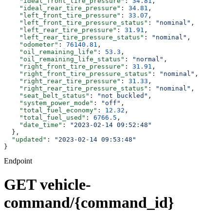
    "ideal_front_tire_pressure"
: 
34.81
,
    "ideal_rear_tire_pressure"
: 
34.81
,
    "left_front_tire_pressure"
: 
33.07
,
    "left_front_tire_pressure_status"
: 
"nominal"
,
    "left_rear_tire_pressure"
: 
31.91
,
    "left_rear_tire_pressure_status"
: 
"nominal"
,
    "odometer"
: 
76140.81
,
    "oil_remaining_life"
: 
53.3
,
    "oil_remaining_life_status"
: 
"normal"
,
    "right_front_tire_pressure"
: 
31.91
,
    "right_front_tire_pressure_status"
: 
"nominal"
,
    "right_rear_tire_pressure"
: 
31.33
,
    "right_rear_tire_pressure_status"
: 
"nominal"
,
    "seat_belt_status"
: 
"not buckled"
,
    "system_power_mode"
: 
"off"
,
    "total_fuel_economy"
: 
12.32
,
    "total_fuel_used"
: 
6766.5
,
    "date_time"
: 
"2023-02-14 09:52:48"
  },
  "updated"
: 
"2023-02-14 09:53:48"
}
Endpoint
GET vehicle-
command/{command_id}