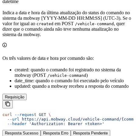
datetime
Indica a data e hora da última atualização do status do comando no
sistema da mobway [YYYY-MM-DD HH:MM:SS] (UTC-3). Se o
valor for igual ao
em POST
, quer
created
/vehicle-command
dizer que o comando ainda não teve nenhuma atualização no
sistema da mobway.
Os três valores de data e hora por comando são:
created: quando o comando foi registrado no sistema da
mobway (POST
)
/vehicle-command
date_time: quando o comando foi executado pelo veículo
updated: quando a mobway recebeu a resposta do comando
Requisição
curl
 --request
 GET
 \
  --url
 https://api.mobway.cloud/vehicle-command/{comma
  --header
 'Authorization: Bearer <token>'
Resposta Sucesso
Resposta Erro
Resposta Pendente