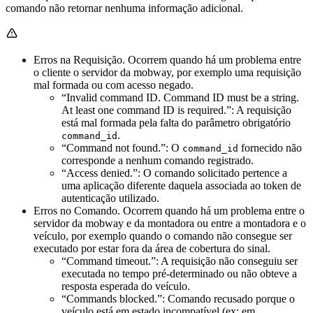
comando não retornar nenhuma informação adicional.
Erros na Requisição. Ocorrem quando há um problema entre
o cliente o servidor da mobway, por exemplo uma requisição
mal formada ou com acesso negado.
“Invalid command ID. Command ID must be a string.
At least one command ID is required.”: A requisição
está mal formada pela falta do parâmetro obrigatório
.
command_id
“Command not found.”: O
fornecido não
command_id
corresponde a nenhum comando registrado.
“Access denied.”: O comando solicitado pertence a
uma aplicação diferente daquela associada ao token de
autenticação utilizado.
Erros no Comando. Ocorrem quando há um problema entre o
servidor da mobway e da montadora ou entre a montadora e o
veículo, por exemplo quando o comando não consegue ser
executado por estar fora da área de cobertura do sinal.
“Command timeout.”: A requisição não conseguiu ser
executada no tempo pré-determinado ou não obteve a
resposta esperada do veículo.
“Commands blocked.”: Comando recusado porque o
veículo está em estado incompatível (ex: em