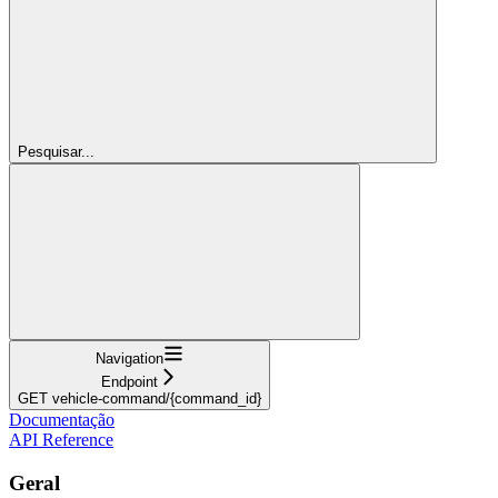
Pesquisar...
Navigation
Endpoint
GET vehicle-command/{command_id}
Documentação
API Reference
Geral