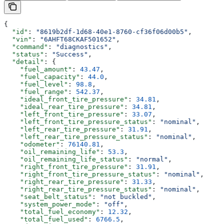
{
  "id"
: 
"8619b2df-1d68-40e1-8760-cf36f06d00b5"
,
  "vin"
: 
"6AHFT68CKAF501652"
,
  "command"
: 
"diagnostics"
,
  "status"
: 
"Success"
,
  "detail"
: {
    "fuel_amount"
: 
43.47
,
    "fuel_capacity"
: 
44.0
,
    "fuel_level"
: 
98.8
,
    "fuel_range"
: 
542.37
,
    "ideal_front_tire_pressure"
: 
34.81
,
    "ideal_rear_tire_pressure"
: 
34.81
,
    "left_front_tire_pressure"
: 
33.07
,
    "left_front_tire_pressure_status"
: 
"nominal"
,
    "left_rear_tire_pressure"
: 
31.91
,
    "left_rear_tire_pressure_status"
: 
"nominal"
,
    "odometer"
: 
76140.81
,
    "oil_remaining_life"
: 
53.3
,
    "oil_remaining_life_status"
: 
"normal"
,
    "right_front_tire_pressure"
: 
31.91
,
    "right_front_tire_pressure_status"
: 
"nominal"
,
    "right_rear_tire_pressure"
: 
31.33
,
    "right_rear_tire_pressure_status"
: 
"nominal"
,
    "seat_belt_status"
: 
"not buckled"
,
    "system_power_mode"
: 
"off"
,
    "total_fuel_economy"
: 
12.32
,
    "total_fuel_used"
: 
6766.5
,