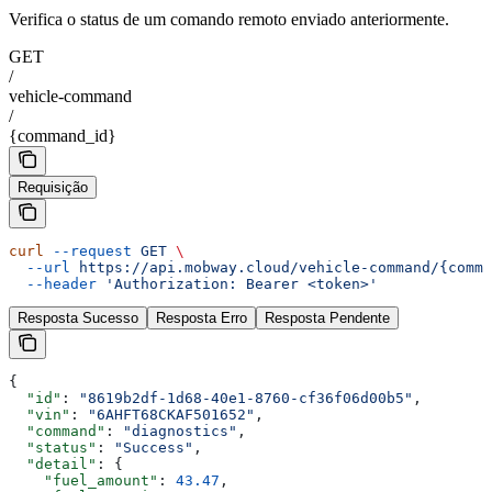
Verifica o status de um comando remoto enviado anteriormente.
GET
/
vehicle-command
/
{command_id}
Requisição
curl
 --request
 GET
 \
  --url
 https://api.mobway.cloud/vehicle-command/{comma
  --header
 'Authorization: Bearer <token>'
Resposta Sucesso
Resposta Erro
Resposta Pendente
{
  "id"
: 
"8619b2df-1d68-40e1-8760-cf36f06d00b5"
,
  "vin"
: 
"6AHFT68CKAF501652"
,
  "command"
: 
"diagnostics"
,
  "status"
: 
"Success"
,
  "detail"
: {
    "fuel_amount"
: 
43.47
,