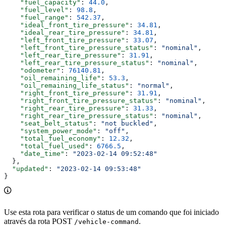
    "fuel_capacity"
: 
44.0
,
    "fuel_level"
: 
98.8
,
    "fuel_range"
: 
542.37
,
    "ideal_front_tire_pressure"
: 
34.81
,
    "ideal_rear_tire_pressure"
: 
34.81
,
    "left_front_tire_pressure"
: 
33.07
,
    "left_front_tire_pressure_status"
: 
"nominal"
,
    "left_rear_tire_pressure"
: 
31.91
,
    "left_rear_tire_pressure_status"
: 
"nominal"
,
    "odometer"
: 
76140.81
,
    "oil_remaining_life"
: 
53.3
,
    "oil_remaining_life_status"
: 
"normal"
,
    "right_front_tire_pressure"
: 
31.91
,
    "right_front_tire_pressure_status"
: 
"nominal"
,
    "right_rear_tire_pressure"
: 
31.33
,
    "right_rear_tire_pressure_status"
: 
"nominal"
,
    "seat_belt_status"
: 
"not buckled"
,
    "system_power_mode"
: 
"off"
,
    "total_fuel_economy"
: 
12.32
,
    "total_fuel_used"
: 
6766.5
,
    "date_time"
: 
"2023-02-14 09:52:48"
  },
  "updated"
: 
"2023-02-14 09:53:48"
}
Use esta rota para verificar o status de um comando que foi iniciado
através da rota POST
.
/vehicle-command