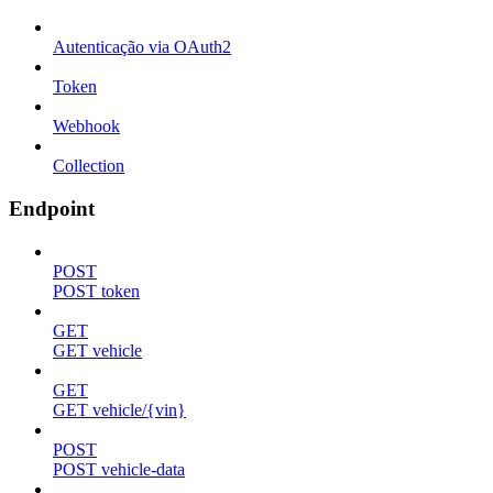
Autenticação via OAuth2
Token
Webhook
Collection
Endpoint
POST
POST token
GET
GET vehicle
GET
GET vehicle/{vin}
POST
POST vehicle-data